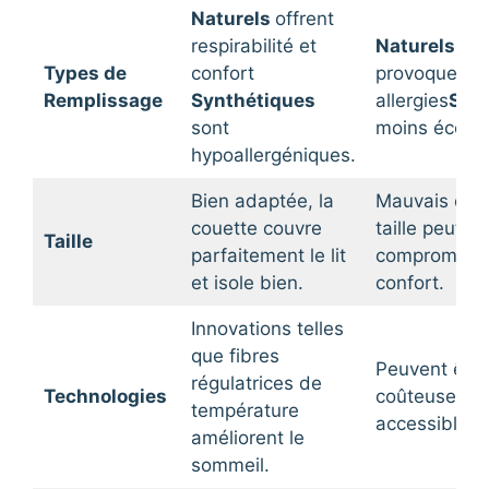
Naturels
offrent
respirabilité et
Naturels
pe
Types de
confort
provoquer d
Remplissage
Synthétiques
allergies
Syn
sont
moins écolog
hypoallergéniques.
Bien adaptée, la
Mauvais cho
couette couvre
taille peut
Taille
parfaitement le lit
compromettr
et isole bien.
confort.
Innovations telles
que fibres
Peuvent être
régulatrices de
Technologies
coûteuses e
température
accessibles.
améliorent le
sommeil.