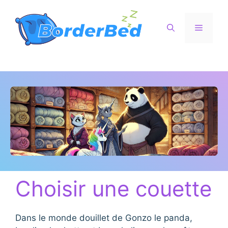
Aller
au
Menu
contenu
Choisir une couette
Dans le monde douillet de Gonzo le panda,